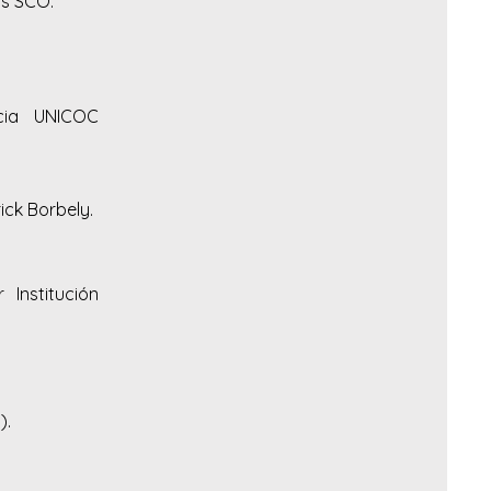
as SCO.
ncia UNICOC
ick Borbely.
 Institución
).