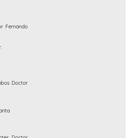
tor Fernando
.
tubos Doctor
arita
antes Doctor