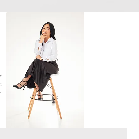
er
l
n