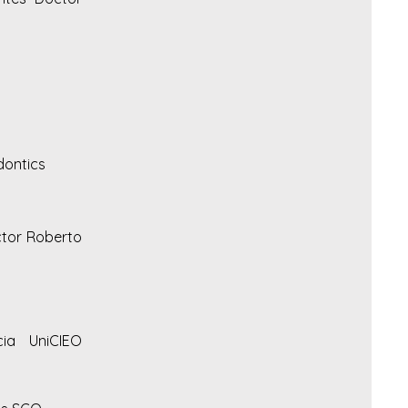
dontics
ctor Roberto
cia UniCIEO